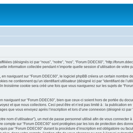
iées (désignés ici par “nous”, “notre”, “nos”, “Forum DDEC60”, “http://forum.ddec60.f
e information collectée pendant n’importe quelle session d’utilisation de votre par
 en naviguant sur “Forum DDEC60”, le logiciel phpBB créera un certain nombre de co
s ne contiennent qu’un identifiant utilisateur (désigné ici par “identifiant de l’util
n troisième cookie sera créé une fois que vous naviguerez sur les sujets de “Forum 
n naviguant sur “Forum DDEC60”, bien que ceux-ci soient hors de portée du docume
ez et que nous collectons. Ceci peut être et n’est pas limité à : la publication e
sages que vous envoyez après l’inscription et lors d’une connexion (désigné ici par
tre nom d’utilisateur”), un mot de passe personnel utilisé afin de vous connecter à
 votre compte sur “Forum DDEC60” sont protégées par les lois de protection des don
requis par “Forum DDEC60” durant la procédure d’inscription est obligatoire ou fac