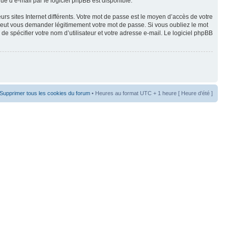
ue d’e-mail par le logiciel phpBB est disponible.
rs sites Internet différents. Votre mot de passe est le moyen d’accès de votre
eut vous demander légitimement votre mot de passe. Si vous oubliez le mot
e spécifier votre nom d’utilisateur et votre adresse e-mail. Le logiciel phpBB
Supprimer tous les cookies du forum
• Heures au format UTC + 1 heure [ Heure d’été ]