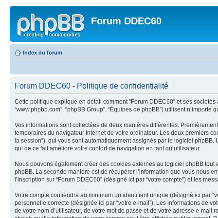
Forum DDEC60
Index du forum
Forum DDEC60 - Politique de confidentialité
Cette politique explique en détail comment “Forum DDEC60” et ses sociétés affil
“www.phpbb.com”, “phpBB Group”, “Équipes de phpBB”) utilisent n’importe quell
Vos informations sont collectées de deux manières différentes. Premièrement,
temporaires du navigateur Internet de votre ordinateur. Les deux premiers cookie
la session”), qui vous sont automatiquement assignés par le logiciel phpBB. U
qui de ce fait améliore votre confort de navigation en tant qu’utilisateur.
Nous pouvons également créer des cookies externes au logiciel phpBB tout e
phpBB. La seconde manière est de récupérer l’information que vous nous envoy
l’inscription sur “Forum DDEC60” (désigné ici par “votre compte”) et les mes
Votre compte contiendra au minimum un identifiant unique (désigné ici par “vo
personnelle correcte (désignée ici par “votre e-mail”). Les informations de
de votre nom d’utilisateur, de votre mot de passe et de votre adresse e-mail 