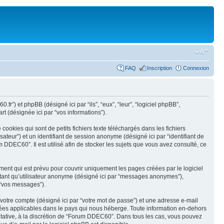
FAQ
Inscription
Connexion
r”) et phpBB (désigné ici par “ils”, “eux”, “leur”, “logiciel phpBB”,
t (désignée ici par “vos informations”).
okies qui sont de petits fichiers texte téléchargés dans les fichiers
isateur”) et un identifiant de session anonyme (désigné ici par “identifiant de
DDEC60”. Il est utilisé afin de stocker les sujets que vous avez consulté, ce
nt qui est prévu pour couvrir uniquement les pages créées par le logiciel
n tant qu’utilisateur anonyme (désigné ici par “messages anonymes”),
 “vos messages”).
 votre compte (désigné ici par “votre mot de passe”) et une adresse e-mail
nées applicables dans le pays qui nous héberge. Toute information en-dehors
ultative, à la discrétion de “Forum DDEC60”. Dans tous les cas, vous pouvez