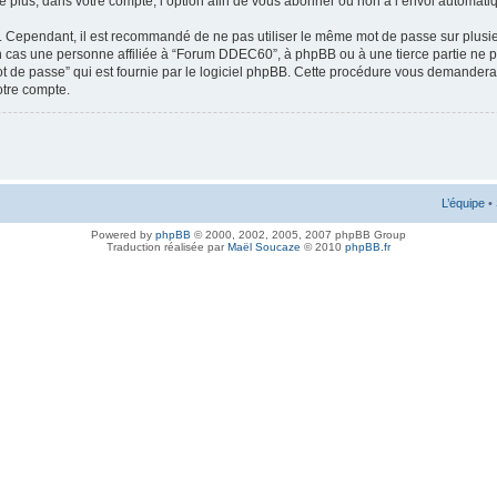
e plus, dans votre compte, l’option afin de vous abonner ou non à l’envoi automatiq
sé. Cependant, il est recommandé de ne pas utiliser le même mot de passe sur plusieu
cas une personne affiliée à “Forum DDEC60”, à phpBB ou à une tierce partie ne p
t de passe” qui est fournie par le logiciel phpBB. Cette procédure vous demandera d
otre compte.
L’équipe
•
Powered by
phpBB
© 2000, 2002, 2005, 2007 phpBB Group
Traduction réalisée par
Maël Soucaze
© 2010
phpBB.fr