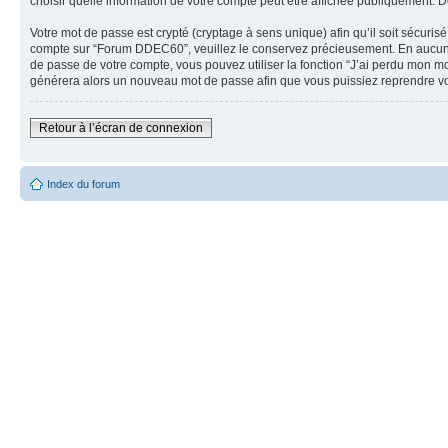
choisir quelle information de votre compte peut être affichée publiquement. D
Votre mot de passe est crypté (cryptage à sens unique) afin qu’il soit sécuri
compte sur “Forum DDEC60”, veuillez le conservez précieusement. En aucun 
de passe de votre compte, vous pouvez utiliser la fonction “J’ai perdu mon mo
générera alors un nouveau mot de passe afin que vous puissiez reprendre v
Retour à l’écran de connexion
Index du forum