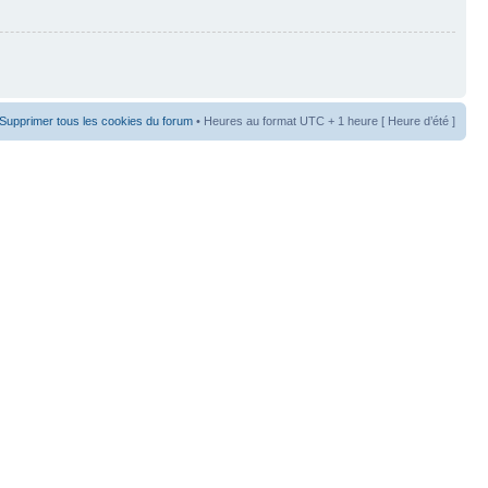
Supprimer tous les cookies du forum
• Heures au format UTC + 1 heure [ Heure d’été ]