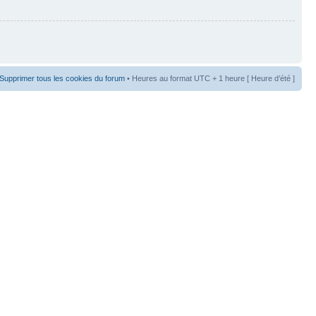
Supprimer tous les cookies du forum
• Heures au format UTC + 1 heure [ Heure d’été ]