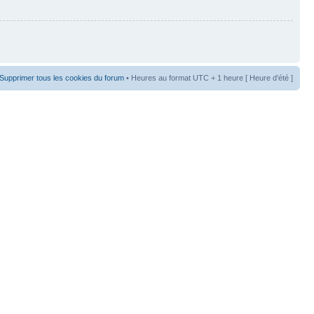
Supprimer tous les cookies du forum
• Heures au format UTC + 1 heure [ Heure d’été ]