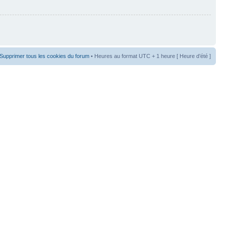
Supprimer tous les cookies du forum
• Heures au format UTC + 1 heure [ Heure d’été ]