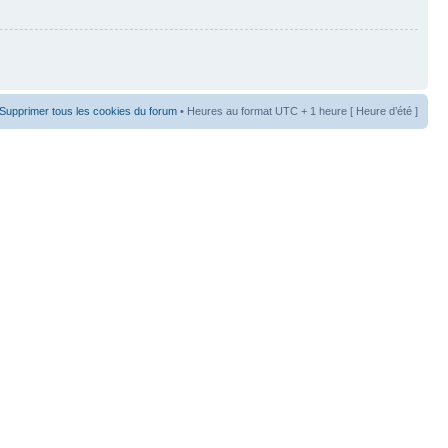
Supprimer tous les cookies du forum
• Heures au format UTC + 1 heure [ Heure d’été ]