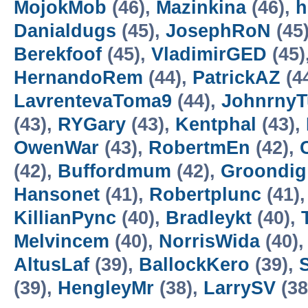
MojokMob
(46),
Mazinkina
(46),
h
Danialdugs
(45),
JosephRoN
(45
Berekfoof
(45),
VladimirGED
(45)
HernandoRem
(44),
PatrickAZ
(4
LavrentevaToma9
(44),
Johnrny
(43),
RYGary
(43),
Kentphal
(43),
OwenWar
(43),
RobertmEn
(42),
(42),
Buffordmum
(42),
Groondig
Hansonet
(41),
Robertplunc
(41)
KillianPync
(40),
Bradleykt
(40),
Melvincem
(40),
NorrisWida
(40)
AltusLaf
(39),
BallockKero
(39),
S
(39),
HengleyMr
(38),
LarrySV
(38