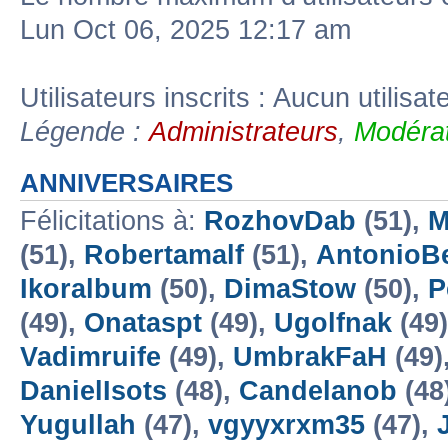
Lun Oct 06, 2025 12:17 am
Utilisateurs inscrits : Aucun utilisate
Légende :
Administrateurs
,
Modérat
ANNIVERSAIRES
Félicitations à:
RozhovDab
(51),
M
(51),
Robertamalf
(51),
AntonioBe
Ikoralbum
(50),
DimaStow
(50),
P
(49),
Onataspt
(49),
Ugolfnak
(49
Vadimruife
(49),
UmbrakFaH
(49)
DanielIsots
(48),
Candelanob
(48
Yugullah
(47),
vgyyxrxm35
(47),