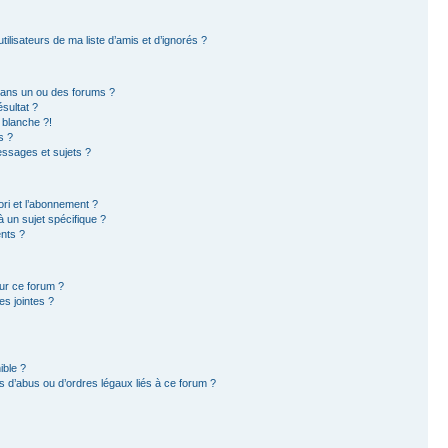
ilisateurs de ma liste d’amis et d’ignorés ?
dans un ou des forums ?
sultat ?
 blanche ?!
s ?
ssages et sujets ?
ori et l’abonnement ?
 un sujet spécifique ?
nts ?
sur ce forum ?
s jointes ?
ible ?
 d’abus ou d’ordres légaux liés à ce forum ?