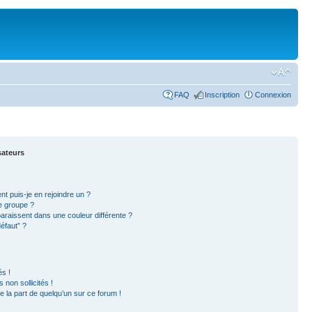
FAQ
Inscription
Connexion
sateurs
nt puis-je en rejoindre un ?
e groupe ?
paraissent dans une couleur différente ?
éfaut” ?
s !
non sollicités !
e la part de quelqu’un sur ce forum !