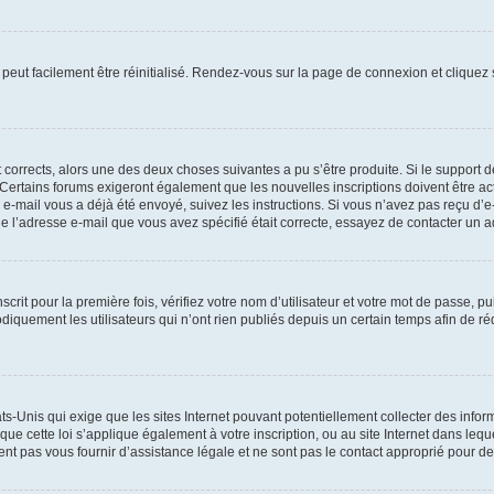
peut facilement être réinitialisé. Rendez-vous sur la page de connexion et cliquez
nt corrects, alors une des deux choses suivantes a pu s’être produite. Si le suppor
u. Certains forums exigeront également que les nouvelles inscriptions doivent être 
 un e-mail vous a déjà été envoyé, suivez les instructions. Si vous n’avez pas reçu d’
e l’adresse e-mail que vous avez spécifié était correcte, essayez de contacter un a
crit pour la première fois, vérifiez votre nom d’utilisateur et votre mot de passe, p
ement les utilisateurs qui n’ont rien publiés depuis un certain temps afin de réduir
ats-Unis qui exige que les sites Internet pouvant potentiellement collecter des inf
que cette loi s’applique également à votre inscription, ou au site Internet dans leq
nt pas vous fournir d’assistance légale et ne sont pas le contact approprié pour 