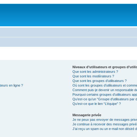
Niveaux d’utilisateurs et groupes d’utili
Que sont les administrateurs ?
Que sont les modérateurs ?
Que sont les groupes d’utilisateurs ?
teurs en ligne ?
Où sont les groupes d’utilisateurs et comme
Comment puis-je devenir un responsable d
Pourquoi certains groupes d’utilisateurs ap
Qu’est-ce qu’un “Groupe d’utilisateurs par d
Qu’est-ce que le lien “L’équipe” ?
Messagerie privée
Je ne peux pas envoyer de messages privé
Je continue à recevoir des messages privés 
J’ai reçu un spam ou un e-mail non désiré d