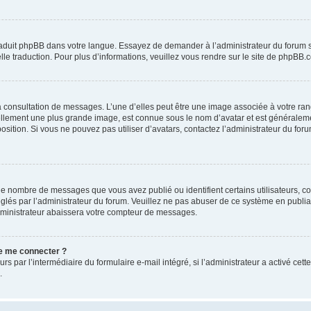
traduit phpBB dans votre langue. Essayez de demander à l’administrateur du forum s’i
elle traduction. Pour plus d’informations, veuillez vous rendre sur le site de phpBB.
la consultation de messages. L’une d’elles peut être une image associée à votre ran
uellement une plus grande image, est connue sous le nom d’avatar et est généraleme
position. Si vous ne pouvez pas utiliser d’avatars, contactez l’administrateur du for
 le nombre de messages que vous avez publié ou identifient certains utilisateurs, c
réglés par l’administrateur du forum. Veuillez ne pas abuser de ce système en publ
dministrateur abaissera votre compteur de messages.
 de me connecter ?
urs par l’intermédiaire du formulaire e-mail intégré, si l’administrateur a activé cet
.