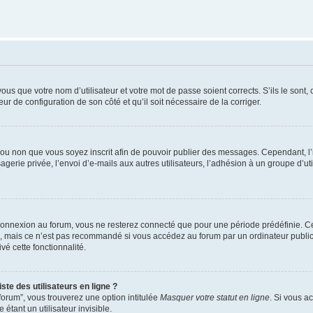
us que votre nom d’utilisateur et votre mot de passe soient corrects. S’ils le sont,
eur de configuration de son côté et qu’il soit nécessaire de la corriger.
er ou non que vous soyez inscrit afin de pouvoir publier des messages. Cependant, 
erie privée, l’envoi d’e-mails aux autres utilisateurs, l’adhésion à un groupe d’uti
connexion au forum, vous ne resterez connecté que pour une période prédéfinie. C
n, mais ce n’est pas recommandé si vous accédez au forum par un ordinateur public, 
vé cette fonctionnalité.
te des utilisateurs en ligne ?
forum”, vous trouverez une option intitulée
Masquer votre statut en ligne
. Si vous a
ant un utilisateur invisible.