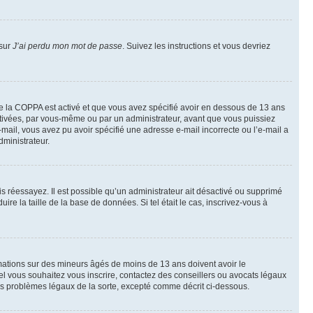
 sur
J’ai perdu mon mot de passe
. Suivez les instructions et vous devriez
t de la COPPA est activé et que vous avez spécifié avoir en dessous de 13 ans
activées, par vous-même ou par un administrateur, avant que vous puissiez
e-mail, vous avez pu avoir spécifié une adresse e-mail incorrecte ou l’e-mail a
dministrateur.
uis réessayez. Il est possible qu’un administrateur ait désactivé ou supprimé
e la taille de la base de données. Si tel était le cas, inscrivez-vous à
ormations sur des mineurs âgés de moins de 13 ans doivent avoir le
uel vous souhaitez vous inscrire, contactez des conseillers ou avocats légaux
des problèmes légaux de la sorte, excepté comme décrit ci-dessous.