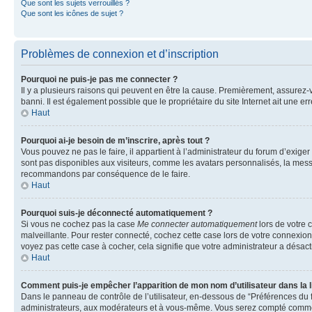
Que sont les sujets verrouillés ?
Que sont les icônes de sujet ?
Problèmes de connexion et d’inscription
Pourquoi ne puis-je pas me connecter ?
Il y a plusieurs raisons qui peuvent en être la cause. Premièrement, assurez-vo
banni. Il est également possible que le propriétaire du site Internet ait une err
Haut
Pourquoi ai-je besoin de m’inscrire, après tout ?
Vous pouvez ne pas le faire, il appartient à l’administrateur du forum d’exig
sont pas disponibles aux visiteurs, comme les avatars personnalisés, la messag
recommandons par conséquence de le faire.
Haut
Pourquoi suis-je déconnecté automatiquement ?
Si vous ne cochez pas la case
Me connecter automatiquement
lors de votre 
malveillante. Pour rester connecté, cochez cette case lors de votre connexio
voyez pas cette case à cocher, cela signifie que votre administrateur a désacti
Haut
Comment puis-je empêcher l’apparition de mon nom d’utilisateur dans la lis
Dans le panneau de contrôle de l’utilisateur, en-dessous de “Préférences du 
administrateurs, aux modérateurs et à vous-même. Vous serez compté comme ét