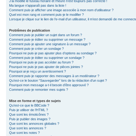
J’ai modifié le fuseau horaire et l’heure n’est toujours pas correcte !
Ma langue n’apparaît pas dans la liste !
Comment puis-je afficher une image associée à mon nom d’utilisateur ?
Quel est mon rang et comment puis-je le modifier ?
Lorsque je clique sur le lien de l’e-mail d’un utilisateur, il m’est demandé de me connect
Problèmes de publication
Comment puis-je publier un sujet dans un forum ?
Comment puis-je éditer ou supprimer un message ?
Comment puis-je ajouter une signature à un message ?
Comment puis-je créer un sondage ?
Pourquoi ne puis-je pas ajouter plus d’options au sondage ?
Comment puis-je éditer ou supprimer un sondage ?
Pourquoi ne puis-je pas accéder au forum ?
Pourquoi ne puis-je pas ajouter de pièces jointes ?
Pourquoi ai-je reçu un avertissement ?
Comment puis-je rapporter des messages à un modérateur ?
Qu’est-ce le bouton “Sauvegarder” lors de la rédaction d’un sujet ?
Pourquoi mon message a-t-il besoin d’être approuvé ?
Comment puis-je remonter mes sujets ?
Mise en forme et types de sujets
Qu’est-ce que le BBCode ?
Puis-je utiliser de l’HTML ?
Que sont les émoticônes ?
Puis-je publier des images ?
Que sont les annonces globales ?
Que sont les annonces ?
Que sont les notes ?